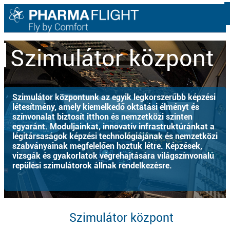
Szimulátor központ
Szimulátor központunk az egyik legkorszerűbb képzési
létesítmény, amely kiemelkedő oktatási élményt és
színvonalat biztosít itthon és nemzetközi szinten
egyaránt. Moduljainkat, innovatív infrastruktúránkat a
légitársaságok képzési technológiájának és nemzetközi
szabványainak megfelelően hoztuk létre. Képzések,
vizsgák és gyakorlatok végrehajtására világszínvonalú
repülési szimulátorok állnak rendelkezésre.
Szimulátor központ