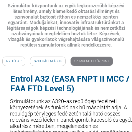
Szimulátor központunk az egyik legkorszerűbb képzési
létesítmény, amely kiemelkedő oktatási élményt és
színvonalat biztosít itthon és nemzetközi szinten
egyaránt. Moduljainkat, innovatív infrastruktúránkat a
légitársaságok képzési technológiájának és nemzetközi
szabványainak megfelelően hoztuk létre. Képzések,
vizsgák és gyakorlatok végrehajtására világszínvonalú
repülési szimulátorok állnak rendelkezésre.
NYITÓLAP
SZOLGÁLTATÁSOK
SZIMULÁTOR KÖZPONT
Entrol A32 (EASA FNPT II MCC /
FAA FTD Level 5)
Szimulátorunk az A320-as repülőgép fedélzeti
környezetének és funkcióinak hű másolatát adja. A
repülőgép tényleges fedélzetén található összes
releváns vezérlőelem, panel, gomb, kapcsoló és egyé
alkatrész méretben, megjelenésben és