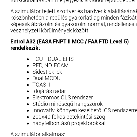
funkcionalitásban megegyezik a valódi repülőgéppel.
A szimulátor fejlett szoftver és hardver kialakításána
köszönhetően a repülés gyakorlatilag minden fázisát
képesek ábrázolni és gyakorolni normál, rendellenes 
vészhelyzeti körülmények között.
Entrol A32 (EASA FNPT II MCC / FAA FTD Level 5)
rendelkezik:
FCU - DUAL EFIS
PFD, ND, ECAM
Sidestick-ek
Dual MCDU
TCAS II
Időjárás radar
Elektromos CLS rendszer
Stúdió minőségű hangszórók
Innovatív, könnyen kezelhető IOS rendszerre
200x40 fokos betekintési szög
nagyfelbontású projektorokkal
A szimulátor alkalmas: