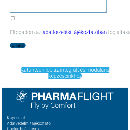
Elfogadom az
adatkezelési tájékoztatóban
foglaltaka
Elküld
Kattintson ide az integrált és moduláris
képzéseinkhez
Kapcsolat
Adatvédelmi tájékoztató
Cookie beállítások