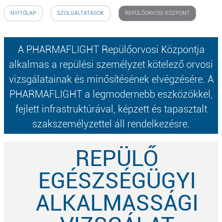
NYITÓLAP
SZOLGÁLTATÁSOK
REPÜLŐORVOSI KÖZPONT
A PHARMAFLIGHT Repülőorvosi Központja
alkalmas a repülési személyzet kötelező orvosi
vizsgálatainak és minősítésének elvégzésére. A
PHARMAFLIGHT a legmodernebb eszközökkel,
fejlett infrastruktúrával, képzett és tapasztalt
szakszemélyzettel áll rendelkezésre.
REPÜLŐ
EGÉSZSÉGÜGYI
ALKALMASSÁGI